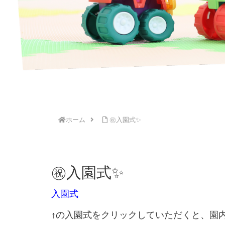
ホーム
㊗入園式✨
㊗入園式✨
入園式
↑の入園式をクリックしていただくと、園